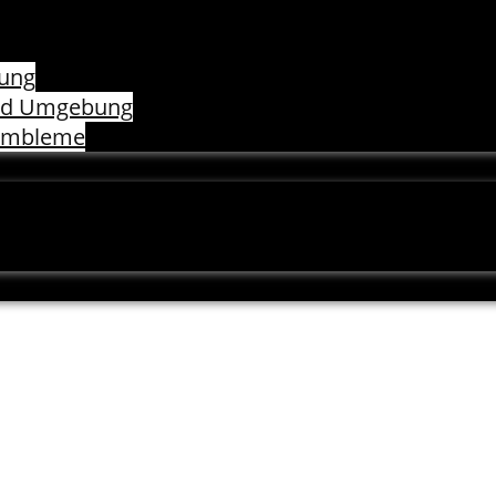
nung
und Umgebung
sembleme