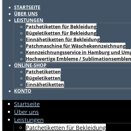
STARTSEITE
ÜBER UNS
LEISTUNGEN
Patchetiketten für Bekleidung
Bügeletiketten für Bekleidung
Einnähetiketten für Bekleidung
Patchmaschine für Wäschekennzeichnung
Kennzeichnungsservice in Hamburg und Um
Hochwertige Embleme / Sublimationsemble
ONLINE-SHOP
Patchetiketten
Bügeletiketten
Einnähetiketten
KONTO
Startseite
Über uns
Leistungen
Patchetiketten für Bekleidung